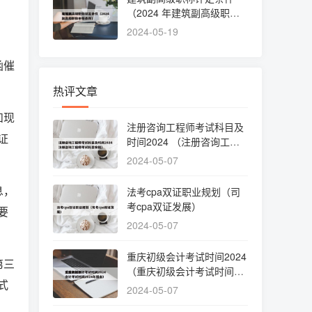
（2024 年建筑副高级职称
申报条件）
2024-05-19
函催
热评文章
和现
注册咨询工程师考试科目及
证
时间2024 （注册咨询工程
师考试科目安排）
2024-05-07
息，
法考cpa双证职业规划（司
考cpa双证发展）
要
2024-05-07
重庆初级会计考试时间2024
第三
（重庆初级会计考试时间20
式
24年报名）
2024-05-07