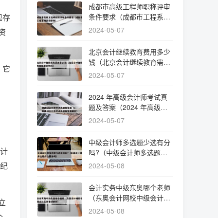
成都市高级工程师职称评审
现存
条件要求（成都市工程系列
高级职称）
2024-05-07
资
北京会计继续教育费用多少
钱（北京会计继续教育需要
，它
花钱吗）
2024-05-07
2024 年高级会计师考试真
题及答案（2024 年高级会
计师考试真题及答案解析）
2024-05-07
中级会计师多选题少选有分
审计
吗?（中级会计师多选题少
选得分吗）
业纪
2024-05-08
会计实务中级东奥哪个老师
（东奥会计网校中级会计实
立
务谁讲的好）
2024-05-08
个