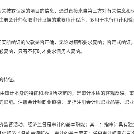
相关披露认定的项目的信息，通过直接来自第三方对有关信息和
注册会计师获取审计证据的重要审计程序，多用于执行审计和验
证实所函证的欠款是否正确，无论对错都要求复函；否定式函证
必复函，只有不符时才要求债务人复函。
的特征。
是由审计本身的特征和地位所决定的，是审计本质的客观反映。
的职能。注册会计师职业道德： 是指注册会计师职业品德、职
济监督活动，经济监督是审计的基本职能；其二：指审计具有独
于其他经济监督的关键所在。审计的基本要素：任何审计都具有三