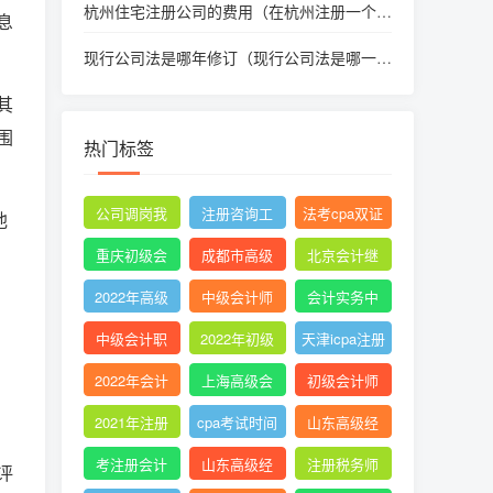
杭州住宅注册公司的费用（在杭州注册一个公
息
司需要多长时间）
现行公司法是哪年修订（现行公司法是哪一年
的）
其
围
热门标签
公司调岗我
注册咨询工
法考cpa双证
他
不去
程师考试科
职业规划
重庆初级会
成都市高级
北京会计继
目及时间202
计考试时间2
工程师职称
续教育费用
2022年高级
中级会计师
会计实务中
2
019
评审条件要
多少钱
会计师考试
多选题少选
级东奥哪个
中级会计职
2022年初级
天津icpa注册
求
真题及答案
有分吗?
老师
称证书查询
会计职称教
会计师报名
2022年会计
上海高级会
初级会计师
材
费用
初级报名简
计师职称评
免费网课
2021年注册
cpa考试时间
山东高级经
章
定条件及流
会计师综合
科目安排
济师职称评
考注册会计
山东高级经
注册税务师
评
程
阶段考试难
定条件