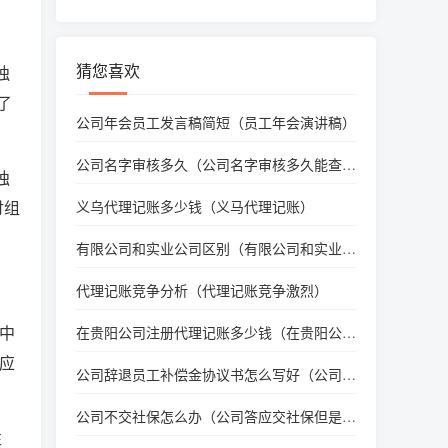
猜您喜欢
独
了
公司年会员工发言稿简短（员工年会演讲稿）
公司名字审核多久（公司名字审核多久能查
独
到）
讨组
义乌代理记账多少钱（义马代理记账）
有限公司和实业公司区别（有限公司和实业公
司哪个好）
代理记账竞争分析（代理记账竞争激烈）
中
在贵阳公司注册代理记账多少钱（在贵阳公司
注册代理记账多少钱啊）
应
公司辞退员工补偿金协议书怎么写好（公司辞
退补偿协议书范文）
公司不交社保怎么办（公司答应交社保但是不
性
交怎么办）