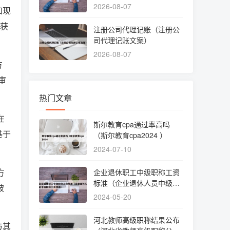
2026-08-07
和现
师获
注册公司代理记账（注册公
司代理记账文案）
2026-08-07
方
审
热门文章
在
斯尔教育cpa通过率高吗
基于
（斯尔教育cpa2024 ）
2024-07-10
方
企业退休职工中级职称工资
标准（企业退休人员中级职
被
称工资待遇）
2024-05-20
河北教师高级职称结果公布
与其