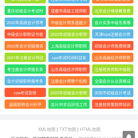
科目及时间2022
划
重庆初级会计考试时
成都市高级工程师职
北京会计继续教育费
间2019
称评审条件要求
用多少钱
2022年高级会计师考
中级会计师多选题少
会计实务中级东奥哪
试真题及答案
选有分吗?
个老师
中级会计职称证书查
2022年初级会计职称
天津icpa注册会计师
询
教材
报名费用
2022年会计初级报名
上海高级会计师职称
初级会计师免费网课
简章
评定条件及流程
2021年注册会计师综
cpa考试时间科目安
山东高级经济师职称
合阶段考试难度
排
评定条件
考注册会计师报名条
山东高级经济师职称
注册税务师和中级税
件和要求
评审条件和材料是什
务师
会计初级职称报考条
注册会计师哪个机构
全国会计从业资格证
么
件
网课比较好
书查询官网网址
cpa考试安排
2022年初级会计职称
庆阳市初级会计考试
考试题库
在哪里考
副高职称会计好评
会计35岁后好找工作
注册财务策划师培训
吗?
班哪里有
XML地图
|
TXT地图
|
HTML地图